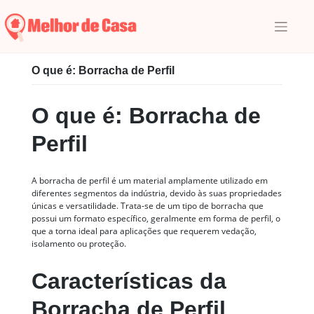
Skip
to
content
Início
|
Glossário
|
B
|
O que é: Borracha de Perfil
O que é: Borracha de Perfil
O que é: Borracha de
Perfil
A borracha de perfil é um material amplamente utilizado em
diferentes segmentos da indústria, devido às suas propriedades
únicas e versatilidade. Trata-se de um tipo de borracha que
possui um formato específico, geralmente em forma de perfil, o
que a torna ideal para aplicações que requerem vedação,
isolamento ou proteção.
Características da
Borracha de Perfil