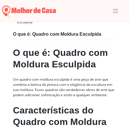
Skip
to
content
Início
|
Glossário
|
Q
|
O que é: Quadro com Moldura
Esculpida
O que é: Quadro com Moldura Esculpida
O que é: Quadro com
Moldura Esculpida
Um quadro com moldura esculpida é uma peça de arte que
combina a beleza da pintura com a elegância da escultura em
sua moldura. Esses quadros são verdadeiras obras de arte que
podem adicionar sofisticação e estilo a qualquer ambiente.
Características do
Quadro com Moldura