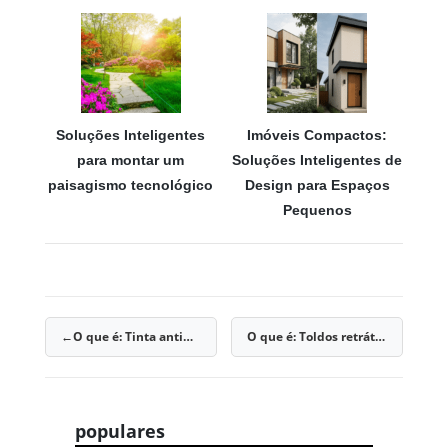
Soluções Inteligentes
Imóveis Compactos:
para montar um
Soluções Inteligentes de
paisagismo tecnológico
Design para Espaços
Pequenos
O que é: Tinta antimofo
O que é: Toldos retráteis
Navegação
de
Post
populares