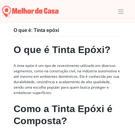
Skip
to
content
Início
|
Glossário
|
P
|
O que é: Tinta epóxi
O que é: Tinta epóxi
O que é Tinta Epóxi?
A tinta epóxi é um tipo de revestimento utilizado em diversos
segmentos, como na construção civil, na indústria automotiva e
até mesmo em ambientes domésticos. Ela é conhecida por sua
durabilidade, resistência e acabamento de alta qualidade,
sendo uma escolha popular para quem busca proteger e
embelezar superfícies.
Como a Tinta Epóxi é
Composta?