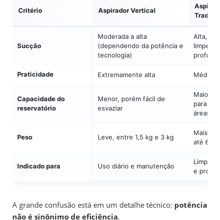
Aspirad
Critério
Aspirador Vertical
Tradici
Moderada a alta
Alta, fo
Sucção
(dependendo da potência e
limpeza
tecnologia)
profund
Praticidade
Extremamente alta
Média
Maior, id
Capacidade do
Menor, porém fácil de
para gr
reservatório
esvaziar
áreas
Mais pe
Peso
Leve, entre 1,5 kg e 3 kg
até 6 kg
Limpeza
Indicado para
Uso diário e manutenção
e profu
A grande confusão está em um detalhe técnico:
potência
não é sinônimo de eficiência
.