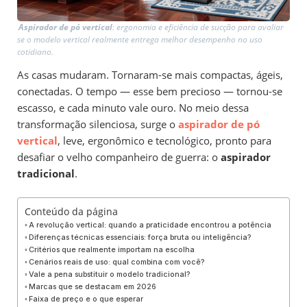
Aspirador de pó vertical
: ergonomia e eficiência de sucção para avaliar
se o modelo vertical realmente entrega melhor desempenho no uso
cotidiano.
As casas mudaram. Tornaram-se mais compactas, ágeis,
conectadas. O tempo — esse bem precioso — tornou-se
escasso, e cada minuto vale ouro. No meio dessa
transformação silenciosa, surge o
aspirador de pó
vertical
, leve, ergonômico e tecnológico, pronto para
desafiar o velho companheiro de guerra: o
aspirador
tradicional
.
Conteúdo da página
A revolução vertical: quando a praticidade encontrou a potência
Diferenças técnicas essenciais: força bruta ou inteligência?
Critérios que realmente importam na escolha
Cenários reais de uso: qual combina com você?
Vale a pena substituir o modelo tradicional?
Marcas que se destacam em 2026
Faixa de preço e o que esperar