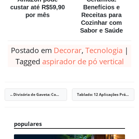
custar até R$59,90
Benefícios e
por mês
Receitas para
Cozinhar com
Sabor e Saúde
Postado em
Decorar
,
Tecnologia
|
Tagged
aspirador de pó vertical
Divisória de Gaveta: Como Organizar Gavetas em 2026
Tablado: 12 Aplicações Práticas em Casa e Jardim
Navegação
de
Post
populares