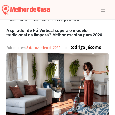
Skip
to
content
Início
|
Decorar
|
Aspirador de Pó Vertical supera o modelo
tradicional na limpeza? Melhor escolha para 2026
Aspirador de Pó Vertical supera o modelo
tradicional na limpeza? Melhor escolha para 2026
Rodrigo Jácomo
Publicado em
8 de novembro de 2025
|
por