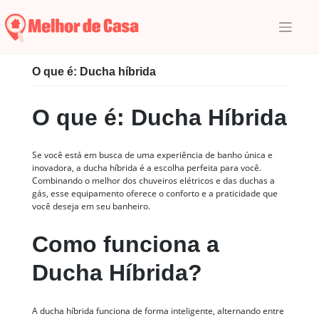
Skip
to
content
Início
|
Glossário
|
D
|
O que é: Ducha híbrida
O que é: Ducha híbrida
O que é: Ducha Híbrida
Se você está em busca de uma experiência de banho única e
inovadora, a ducha híbrida é a escolha perfeita para você.
Combinando o melhor dos chuveiros elétricos e das duchas a
gás, esse equipamento oferece o conforto e a praticidade que
você deseja em seu banheiro.
Como funciona a
Ducha Híbrida?
A ducha híbrida funciona de forma inteligente, alternando entre