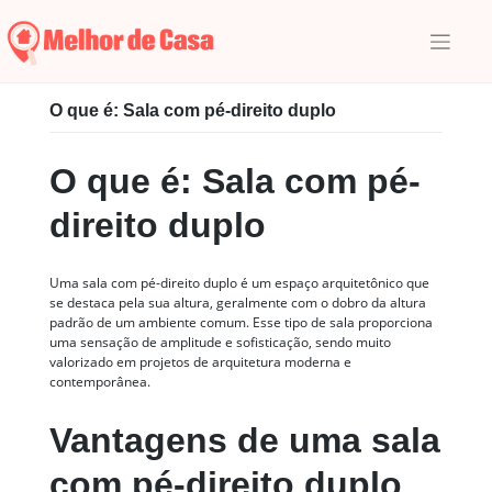
Skip
to
content
Início
|
Glossário
|
S
|
O que é: Sala com pé-direito duplo
O que é: Sala com pé-direito duplo
O que é: Sala com pé-
direito duplo
Uma sala com pé-direito duplo é um espaço arquitetônico que
se destaca pela sua altura, geralmente com o dobro da altura
padrão de um ambiente comum. Esse tipo de sala proporciona
uma sensação de amplitude e sofisticação, sendo muito
valorizado em projetos de arquitetura moderna e
contemporânea.
Vantagens de uma sala
com pé-direito duplo