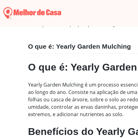
Skip
to
content
Início
|
Glossário
|
Y
|
O que é: Yearly Garden 
O que é: Yearly Garden Mulching
O que é: Yearly Garde
Yearly Garden Mulching é um processo essencia
ao longo do ano. Consiste na aplicação de uma
folhas ou casca de árvore, sobre o solo ao redor
umidade, controlar as ervas daninhas, proteger 
extremos, e adicionar nutrientes ao solo.
Benefícios do Yearly 