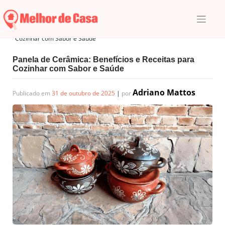
Skip
to
content
Início
|
Receitas
|
Panela de Cerâmica: Benefícios e Receitas para
Cozinhar com Sabor e Saúde
Panela de Cerâmica: Benefícios e Receitas para
Cozinhar com Sabor e Saúde
Adriano Mattos
Publicado em
31 de outubro de 2025
|
por