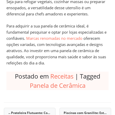
Seja para refogar vegetais, cozinhar massas ou preparar
ensopados, a versatilidade desse utensílio é um
diferencial para chefs amadores e experientes.
Para adquirir a sua panela de cerâmica ideal, é
fundamental pesquisar e optar por lojas especializadas e
confiáveis.
Marcas renomadas no mercado
oferecem
opções variadas, com tecnologias avançadas e designs
atrativos. Ao investir em uma panela de cerâmica de
qualidade, você proporciona mais saúde e sabor às suas
refeições do dia a dia.
Postado em
Receitas
|
Tagged
Panela de Cerâmica
Prateleira Flutuante: Como Instalar, Medidas Ideais, Fixação Invisível e Materiais Recomendados
Piscinas com Granilite: Estilo e Durabilidade para o Espaço Externo