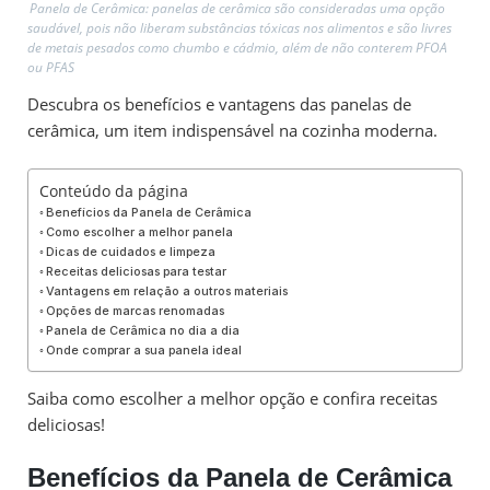
Panela de Cerâmica: panelas de cerâmica são consideradas uma opção
saudável, pois não liberam substâncias tóxicas nos alimentos e são livres
de metais pesados como chumbo e cádmio, além de não conterem PFOA
ou PFAS
Descubra os benefícios e vantagens das panelas de
cerâmica, um item indispensável na cozinha moderna.
Conteúdo da página
Benefícios da Panela de Cerâmica
Como escolher a melhor panela
Dicas de cuidados e limpeza
Receitas deliciosas para testar
Vantagens em relação a outros materiais
Opções de marcas renomadas
Panela de Cerâmica no dia a dia
Onde comprar a sua panela ideal
Saiba como escolher a melhor opção e confira receitas
deliciosas!
Benefícios da Panela de Cerâmica