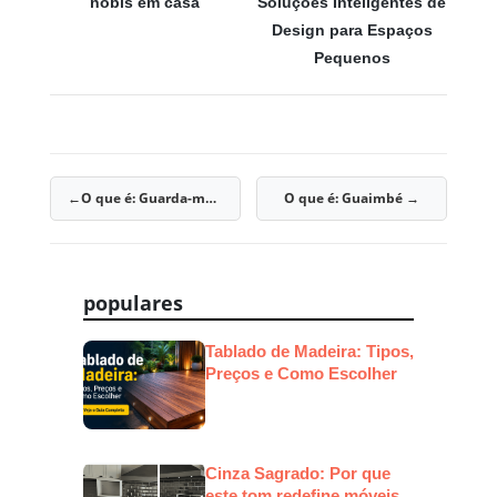
nóbis em casa
Soluções Inteligentes de
Design para Espaços
Pequenos
O que é: Guarda-móveis
O que é: Guaimbé
Navegação
de
Post
populares
Tablado de Madeira: Tipos,
Preços e Como Escolher
Cinza Sagrado: Por que
este tom redefine móveis