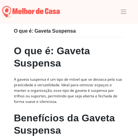
Skip
to
content
Início
|
Glossário
|
G
|
O que é: Gaveta Suspensa
O que é: Gaveta Suspensa
O que é: Gaveta
Suspensa
A gaveta suspensa é um tipo de móvel que se destaca pela sua
praticidade e versatilidade. Ideal para otimizar espaços e
manter a organização, esse tipo de gaveta é suspensa por
trilhos ou suportes, permitindo que seja aberta e fechada de
forma suave e silenciosa.
Benefícios da Gaveta
Suspensa